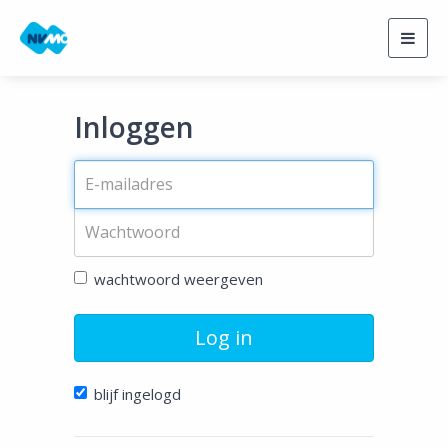
Togg
navig
Inloggen
wachtwoord weergeven
Log in
blijf ingelogd